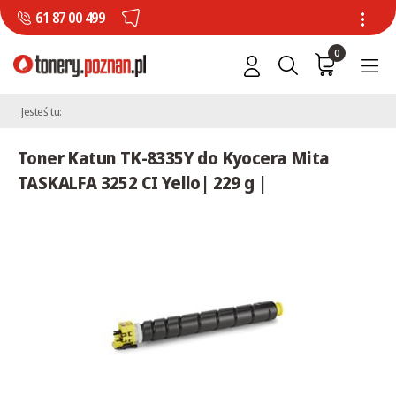
61 87 00 499
0
Jesteś tu:
Toner Katun TK-8335Y do Kyocera Mita
TASKALFA 3252 CI Yello| 229 g |