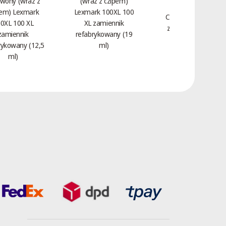
wony (wraz z
(wraz z czipem)
Toner Magenta
pem) Lexmark
Lexmark 100XL 100
Czerwony HP 312A
0XL 100 XL
XL zamiennik
zamiennik CF383A
zamiennik
refabrykowany (19
(2,7 tys.)
rykowany (12,5
ml)
ml)