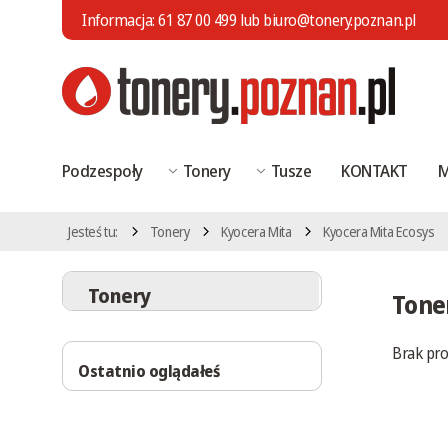
Informacja:
61 87 00 499
lub
biuro@tonery.poznan.pl
Podzespoły
Tonery
Tusze
KONTAKT
M
Jesteś tu:
Tonery
Kyocera Mita
Kyocera Mita Ecosys
Tonery
Tone
Brak pr
Ostatnio oglądałeś