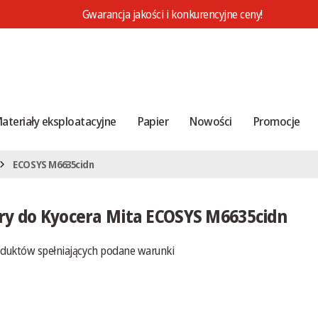
Gwarancja jakości i konkurencyjne ceny!
ateriały eksploatacyjne
Papier
Nowości
Promocje
ECOSYS M6635cidn
ry do Kyocera Mita ECOSYS M6635cidn
oduktów spełniających podane warunki