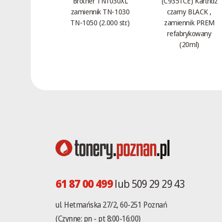
Brother TN1030XL
(C9351CE) Kartridż
zamiennik TN-1030
czarny BLACK ,
TN-1050 (2.000 str.)
zamiennik PREM
refabrykowany
(20ml)
61 87 00 499
lub 509 29 29 43
ul. Hetmańska 27/2, 60-251 Poznań
(Czynne: pn - pt 8:00-16:00)