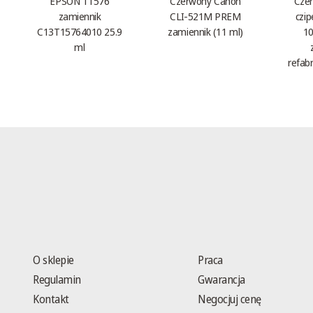
EPSON T1576
Czerwony Canon
Czer
zamiennik
CLI-521M PREM
czi
C13T15764010 25.9
zamiennik (11 ml)
10
ml
refab
O sklepie
Praca
Regulamin
Gwarancja
Kontakt
Negocjuj cenę