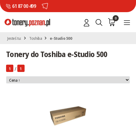
61 87 00 499
0
Jesteś tu:
Toshiba
e-Studio 500
Tonery do Toshiba e-Studio 500
/
1
1