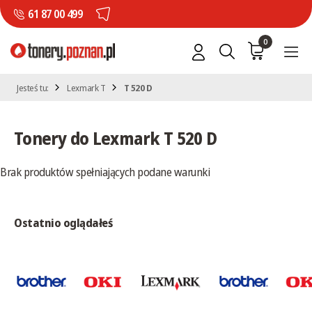
61 87 00 499
0
Jesteś tu:
Lexmark T
T 520 D
Tonery do Lexmark T 520 D
Brak produktów spełniających podane warunki
Ostatnio oglądałeś