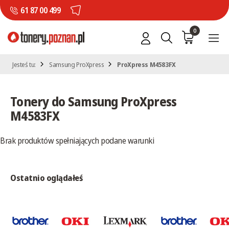
61 87 00 499
0
Jesteś tu:
Samsung ProXpress
ProXpress M4583FX
Tonery do Samsung ProXpress
M4583FX
Brak produktów spełniających podane warunki
Ostatnio oglądałeś