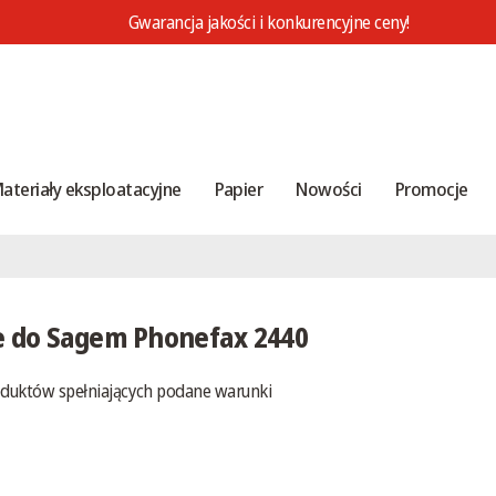
Gwarancja jakości i konkurencyjne ceny!
ateriały eksploatacyjne
Papier
Nowości
Promocje
e do Sagem Phonefax 2440
oduktów spełniających podane warunki