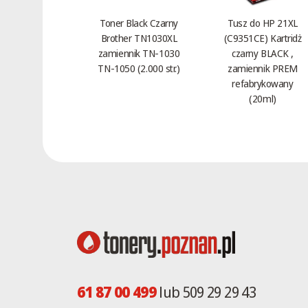
Phonefax 325 C
Toner Black Czarny
Tusz do HP 21XL
Phonefax 33 S
Brother TN1030XL
(C9351CE) Kartridż
Phonefax 330
zamiennik TN-1030
czarny BLACK ,
Phonefax 335 C
TN-1050 (2.000 str.)
zamiennik PREM
refabrykowany
Phonefax 340
(20ml)
Phonefax 35 DS
Phonefax 350
Phonefax 355 C
Phonefax 360
Phonefax 365
Phonefax 37 TS
Phonefax 370
Phonefax 375
Phonefax 380
Phonefax 39 DTS
61 87 00 499
lub 509 29 29 43
Phonefax 390