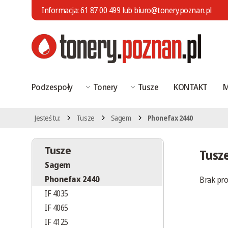
Informacja:
61 87 00 499
lub
biuro@tonery.poznan.pl
Podzespoły
Tonery
Tusze
KONTAKT
M
Jesteś tu:
Tusze
Sagem
Phonefax 2440
Tusze
Tusz
Sagem
Phonefax 2440
Brak pr
IF 4035
IF 4065
IF 4125