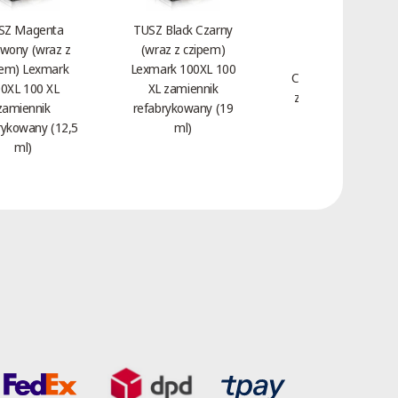
SZ Magenta
TUSZ Black Czarny
wony (wraz z
(wraz z czipem)
Toner Magenta
pem) Lexmark
Lexmark 100XL 100
Czerwony HP 312A
0XL 100 XL
XL zamiennik
zamiennik CF383A
zamiennik
refabrykowany (19
(2,7 tys.)
rykowany (12,5
ml)
ml)