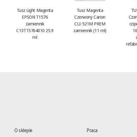
Tusz Light Magenta
Tusz Magenta
TU
EPSON T1576
Czerwony Canon
Czer
zamiennik
CLI-521M PREM
czi
C13T15764010 25.9
zamiennik (11 ml)
10
ml
refab
O sklepie
Praca