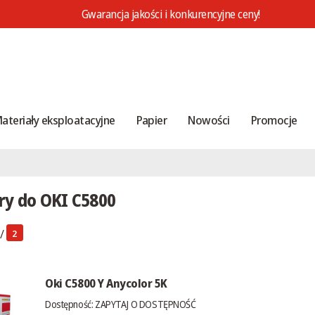
Gwarancja jakości i konkurencyjne ceny!
ateriały eksploatacyjne
Papier
Nowości
Promocje
ry do OKI C5800
/
2
Oki C5800 Y Anycolor 5K
Dostępność:
ZAPYTAJ O DOSTĘPNOŚĆ