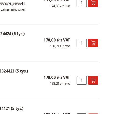
O5800CN, JetWorld,
124,39 zł netto
zamienniki, toner,
4424 (6 tys.)
170,00 zł z VAT
138,21 zł netto
324423 (5 tys.)
170,00 zł z VAT
138,21 zł netto
4421 (5 tys.)