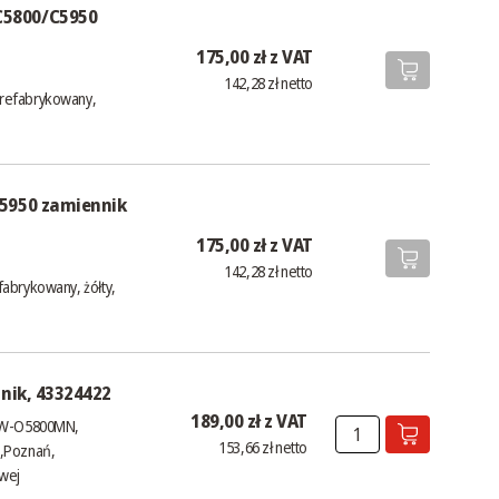
C5800/C5950
175,00 zł z VAT
142,28 zł netto
 refabrykowany,
C5950 zamiennik
175,00 zł z VAT
142,28 zł netto
abrykowany, żółty,
nik, 43324422
189,00 zł z VAT
 CW-O5800MN,
153,66 zł netto
I,Poznań,
owej