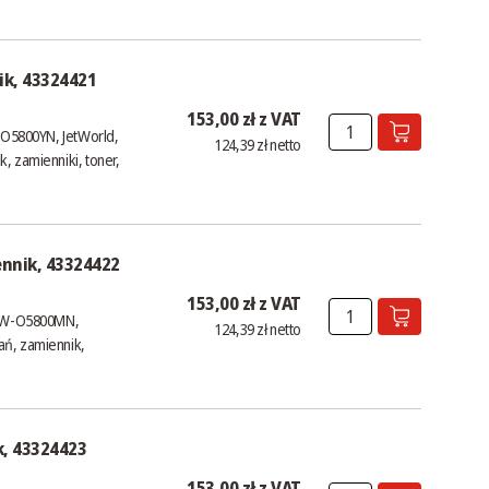
ik, 43324421
153,00 zł z VAT
W-O5800YN, JetWorld,
124,39 zł netto
, zamienniki, toner,
ennik, 43324422
153,00 zł z VAT
, JW-O5800MN,
124,39 zł netto
ań, zamiennik,
k, 43324423
153,00 zł z VAT