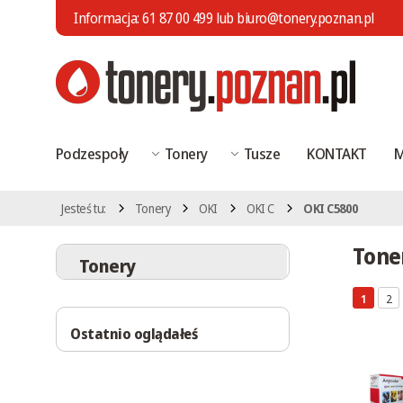
Informacja:
61 87 00 499
lub
biuro@tonery.poznan.pl
Podzespoły
Tonery
Tusze
KONTAKT
M
Jesteś tu:
Tonery
OKI
OKI C
OKI C5800
Tone
Tonery
1
2
Ostatnio oglądałeś