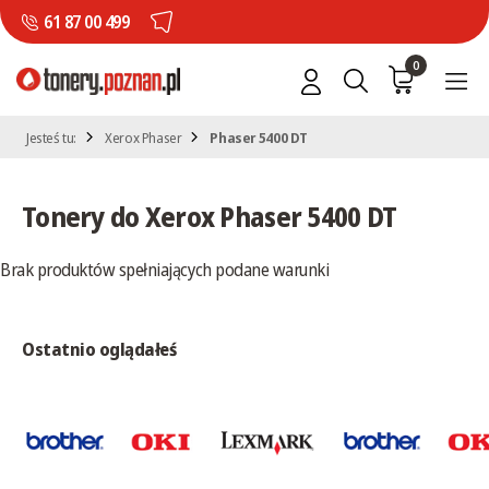
61 87 00 499
0
Jesteś tu:
Xerox Phaser
Phaser 5400 DT
Tonery do Xerox Phaser 5400 DT
Brak produktów spełniających podane warunki
Ostatnio oglądałeś