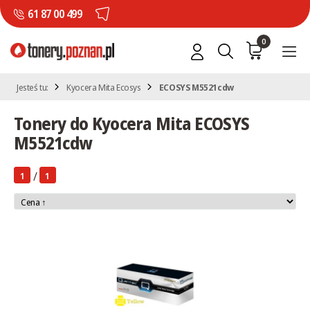
61 87 00 499
0
Jesteś tu:
Kyocera Mita Ecosys
ECOSYS M5521cdw
Tonery do Kyocera Mita ECOSYS
M5521cdw
/
1
1