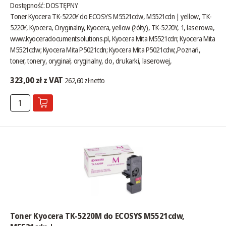
Dostępność:
DOSTĘPNY
Toner Kyocera TK-5220Y do ECOSYS M5521cdw, M5521cdn | yellow, TK-
5220Y, Kyocera, Oryginalny, Kyocera, yellow (żółty), TK-5220Y, 1, laserowa,
www.kyoceradocumentsolutions.pl
, Kyocera Mita M5521cdn; Kyocera Mita
M5521cdw; Kyocera Mita P5021cdn; Kyocera Mita P5021cdw;,Poznań,
toner, tonery, oryginał, oryginalny, do, drukarki, laserowej,
323,00 zł z VAT
262,60 zł netto
Toner Kyocera TK-5220M do ECOSYS M5521cdw,