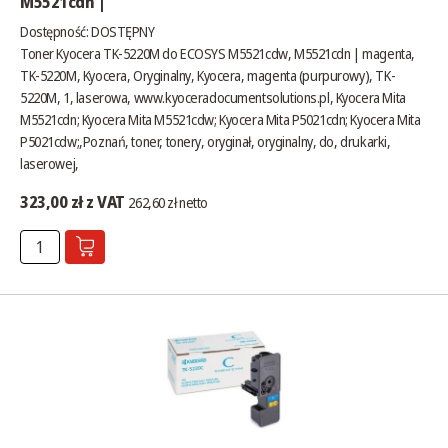
M5521cdn |
Dostępność:
DOSTĘPNY
Toner Kyocera TK-5220M do ECOSYS M5521cdw, M5521cdn | magenta,
TK-5220M, Kyocera, Oryginalny, Kyocera, magenta (purpurowy), TK-
5220M, 1, laserowa,
www.kyoceradocumentsolutions.pl
, Kyocera Mita
M5521cdn; Kyocera Mita M5521cdw; Kyocera Mita P5021cdn; Kyocera Mita
P5021cdw;,Poznań, toner, tonery, oryginał, oryginalny, do, drukarki,
laserowej,
323,00 zł z VAT
262,60 zł netto