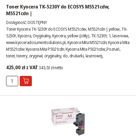
Toner Kyocera TK-5230Y do ECOSYS M5521cdw,
M5521cdn |
Dostępność:
DOSTĘPNY
Toner Kyocera TK-5230Y do ECOSYS M5521cdw, M5521cdn | yellow, TK-
5230Y, Kyocera, Oryginalny, Kyocera, yellow (żółty), TK-5230Y, 1, laserowa,
www.kyoceradocumentsolutions.pl
, Kyocera Mita M5521cdn; Kyocera Mita
M5521cdw; Kyocera Mita P5021cdn; Kyocera Mita P5021cdw;,Poznań,
toner, tonery, oryginał, oryginalny, do, drukarki, laserowej,
425,00 zł z VAT
345,53 zł netto