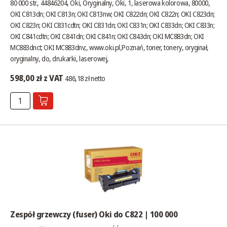
80 000 str., 44846204, Oki, Oryginalny, Oki, 1, laserowa kolorowa, 80000,
OKI C813dn; OKI C813n; OKI C813nw; OKI C822dn; OKI C822n; OKI C823dn;
OKI C823n; OKI C831cdtn; OKI C831dn; OKI C831n; OKI C833dn; OKI C833n;
OKI C841cdtn; OKI C841dn; OKI C841n; OKI C843dn; OKI MC883dn; OKI
MC883dnct; OKI MC883dnv;,
www.oki.pl
,Poznań, toner, tonery, oryginał,
oryginalny, do, drukarki, laserowej,
598,00 zł z VAT
486,18 zł netto
Zespół grzewczy (fuser) Oki do C822 | 100 000