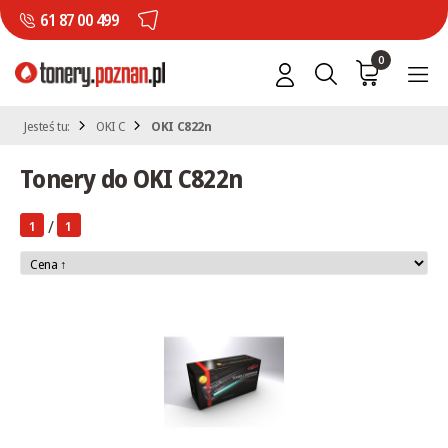
61 87 00 499
0
Jesteś tu:
OKI C
OKI C822n
Tonery do OKI C822n
/
1
1