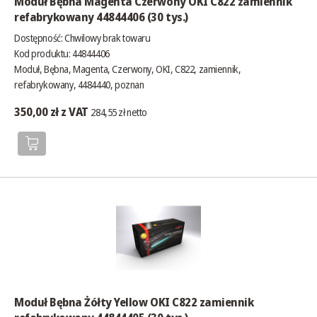
Moduł Bębna Magenta Czerwony OKI C822 zamiennik
refabrykowany 44844406 (30 tys.)
Dostępność:
Chwilowy brak towaru
Kod produktu: 44844406
Moduł, Bębna, Magenta, Czerwony, OKI, C822, zamiennik,
refabrykowany, 4484440, poznan
350,00 zł z VAT
284,55 zł netto
Moduł Bębna Żółty Yellow OKI C822 zamiennik