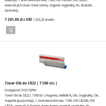
www.oki.pl
,Poznań, toner, tonery, oryginał, oryginalny, do, drukarki,
laserowej,
1 261,00 zł z VAT
1 025,20 zł netto
Toner Oki do C822 | 7 300 str. |
Dostępność:
DOSTĘPNY
Toner Oki do C822 | 7 300 str. | magenta, 44844614, Oki, Oryginalny, Oki,
magenta (purpurowy), 1, laserowa kolorowa, 7 000, OKI C822dn; OKI
C822n;,
www.oki.pl
,Poznań, toner, tonery, oryginał, oryginalny, do,