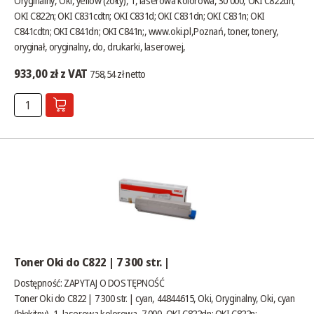
Oryginalny, Oki, yellow (żółty), 1, laserowa kolorowa, 30 000, OKI C822dn;
OKI C822n; OKI C831cdtn; OKI C831d; OKI C831dn; OKI C831n; OKI
C841cdtn; OKI C841dn; OKI C841n;,
www.oki.pl
,Poznań, toner, tonery,
oryginał, oryginalny, do, drukarki, laserowej,
933,00 zł z VAT
758,54 zł netto
Toner Oki do C822 | 7 300 str. |
Dostępność:
ZAPYTAJ O DOSTĘPNOŚĆ
Toner Oki do C822 | 7 300 str. | cyan, 44844615, Oki, Oryginalny, Oki, cyan
(błękitny), 1, laserowa kolorowa, 7 000, OKI C822dn; OKI C822n;,