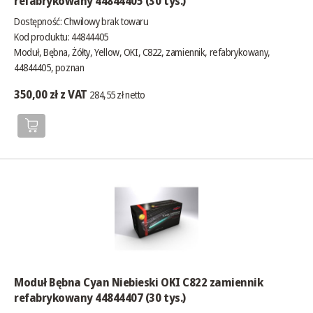
refabrykowany 44844405 (30 tys.)
Dostępność:
Chwilowy brak towaru
Kod produktu: 44844405
Moduł, Bębna, Żółty, Yellow, OKI, C822, zamiennik, refabrykowany,
44844405, poznan
350,00 zł z VAT
284,55 zł netto
Moduł Bębna Cyan Niebieski OKI C822 zamiennik
refabrykowany 44844407 (30 tys.)