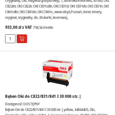
Oryginalny, Oki, magenta (purpurowy), 1, laserowa kolorowa, 30 000, OKI
C822dn; OKI C822n; OKI C831cdtn; OKI C831d; OKI C831dn; OKI C831n; OKI
C841cdtn; OKI C841dn; OKI C841n;,
www.oki.pl
,Poznań, toner, tonery,
oryginał, oryginalny, do, drukarki, laserowej,
933,00 zł z VAT
758,54 zł netto
Bęben Oki do C822/831/841 I 30 000 str. |
Dostępność:
DOSTĘPNY
Bęben Oki do C822/831/841 I 30 000 str. | yellow, 44844405, Oki,