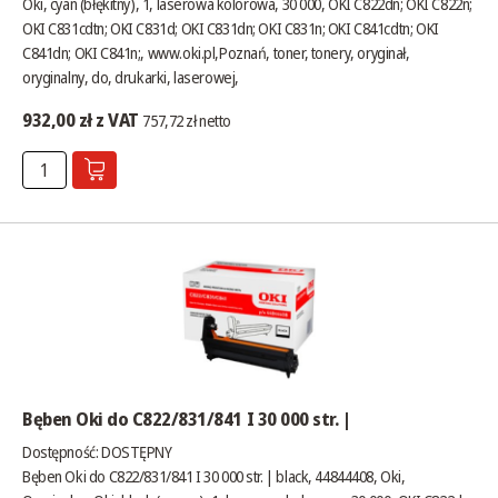
Oki, cyan (błękitny), 1, laserowa kolorowa, 30 000, OKI C822dn; OKI C822n;
OKI C831cdtn; OKI C831d; OKI C831dn; OKI C831n; OKI C841cdtn; OKI
C841dn; OKI C841n;,
www.oki.pl
,Poznań, toner, tonery, oryginał,
oryginalny, do, drukarki, laserowej,
932,00 zł z VAT
757,72 zł netto
Bęben Oki do C822/831/841 I 30 000 str. |
Dostępność:
DOSTĘPNY
Bęben Oki do C822/831/841 I 30 000 str. | black, 44844408, Oki,