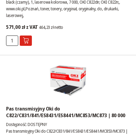
black (czarny), 1, laserowa kolorowa, 7 000, OKI C822dn; OKI C822n;,
www.oki.pl
,Poznań, toner, tonery, oryginał, oryginalny, do, drukarki,
laserowej,
571,00 zł z VAT
464,23 zł netto
Pas transmisyjny Oki do
C822/C831/841/ES8431/ES8441/MC853/MC873 | 80 000
Dostępność:
DOSTĘPNY
Pas transmisyjny Oki do C822/C831/841/ES8431/ES8441/MC853/MC873 |