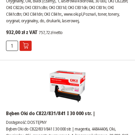
Oryginalny, Oki, black (czarny), 1, laserowa kolorowa, 30 000, OKI C822dn;
OKI C822n; OKI C831cdtn; OKI C831d; OKI C831dn; OKI C831n; OKI
C841cdtn; OKI C841dn; OKI C841n;,
www.oki.pl
,Poznań, toner, tonery,
oryginał, oryginalny, do, drukarki, laserowej,
932,00 zł z VAT
757,72 zł netto
Bęben Oki do C822/831/841 I 30 000 str. |
Dostępność:
DOSTĘPNY
Bęben Oki do C822/831/841 I 30 000 str. | magenta, 44844406, Oki,