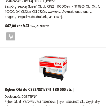
Dostępność:
ZAPYTAJ O DOSTĘPNOŚĆ
Zespół grzewczy (fuser) Oki do C822 | 100 000 str., 44848806, Oki, Oki, 1,
100000, OKI C822dn; OKI C822n;,
www.oki.pl
,Poznań, toner, tonery,
oryginał, oryginalny, do, drukarki, laserowej,
667,00 zł z VAT
542,28 zł netto
Bęben Oki do C822/831/841 I 30 000 str. |
Dostępność:
DOSTĘPNY
Bęben Oki do C822/831/841 I 30 000 str. | cyan, 44844407, Oki, Oryginalny,