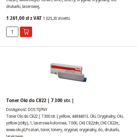
drukarki, laserowej,
1 261,00 zł z VAT
1 025,20 zł netto
Toner Oki do C822 | 7 300 str. |
Dostępność:
DOSTĘPNY
Toner Oki do C822 | 7 300 str. | yellow, 44844613, Oki, Oryginalny, Oki,
yellow (żółty), 1, laserowa kolorowa, 7 000, OKI C822dn; OKI C822n;,
www.oki.pl
,Poznań, toner, tonery, oryginał, oryginalny, do, drukarki,
laserowej,