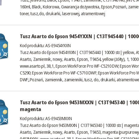
160ml, Black, Kolorowa, Gwarancja dożywotnia, Epson,Poznań, zamien
toner, tusz,do, drukarki, laserowej, atramentowej
Tusz Asarto do Epson 9454YXXN | C13T945440 | 10000
Kod produktu: AS-E9454YXXN
Tusz Asarto do Epson 9454YXXN | C13T945440 | 10000 str.| yellow, 
Asarto, Zamiennik, nowy, Asarto, Epson, T9454, yellow (żółty), 1, 100
www.asarto.pl
, 38,1, Epson WorkForce Pro WF-C5210 DW; Epson Wor
C5290; Epson WorkForce Pro WF-C5710 DWF; Epson WorkForce Pro 
DWF;,Poznań, zamiennik, zamienniki, tusz, do, drukarki, atramentowe
Tusz Asarto do Epson 9453MXXN | C13T945340 | 1000
magenta
Kod produktu: AS-E9453MXXN
Tusz Asarto do Epson 9453MXXN | C13T945340 | 10000 str.| magent
Asarto, Zamiennik, nowy, Asarto, Epson, T9453, magenta (purpurowy)
9453MXXN,
www.asarto.pl
, 38,1, Epson WorkForce Pro WF-C5210 DW