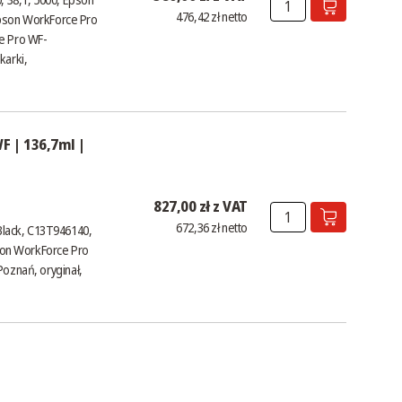
476,42 zł netto
son WorkForce Pro
e Pro WF-
karki,
F | 136,7ml |
827,00 zł z VAT
672,36 zł netto
lack, C13T946140,
pson WorkForce Pro
Poznań, oryginał,