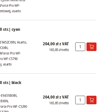
Force Pro WF-
entowej, asarto
 str.| cyan
-E9452CXXN, Asarto,
204,00 zł z VAT
52CXXN,
165,85 zł netto
kForce Pro WF-
Pro WF-C5790
j, asarto
 str.| black
S-E9451BXXN,
204,00 zł z VAT
51BXXN,
165,85 zł netto
Force Pro WF-C5290
-C5790