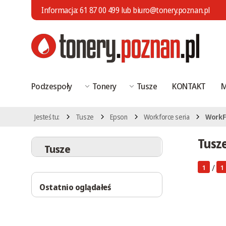
Informacja:
61 87 00 499
lub
biuro@tonery.poznan.pl
Podzespoły
Tonery
Tusze
KONTAKT
M
Jesteś tu:
Tusze
Epson
Workforce seria
WorkF
Tusz
Tusze
/
1
1
Ostatnio oglądałeś