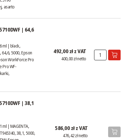
j, asarto
5710DWF | 64,6
ml | black,
492,00 zł z VAT
, 64,6, 5000, Epson
400,00 zł netto
son WorkForce Pro
e Pro WF-
karki,
5710DWF | 38,1
1 ml | MAGENTA,
586,00 zł z VAT
T945340, 38,1, 5000,
476,42 zł netto
0DW; Epson