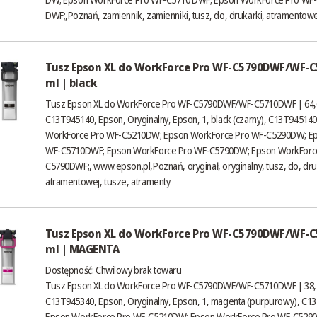
DWF;,Poznań, zamiennik, zamienniki, tusz, do, drukarki, atramentowe
Tusz Epson XL do WorkForce Pro WF-C5790DWF/WF-C
ml | black
Tusz Epson XL do WorkForce Pro WF-C5790DWF/WF-C5710DWF | 64,6 
C13T945140, Epson, Oryginalny, Epson, 1, black (czarny), C13T945140
WorkForce Pro WF-C5210DW; Epson WorkForce Pro WF-C5290DW; Ep
WF-C5710DWF; Epson WorkForce Pro WF-C5790DW; Epson WorkForc
C5790DWF;,
www.epson.pl
,Poznań, oryginał, oryginalny, tusz, do, dru
atramentowej, tusze, atramenty
Tusz Epson XL do WorkForce Pro WF-C5790DWF/WF-C
ml | MAGENTA
Dostępność:
Chwilowy brak towaru
Tusz Epson XL do WorkForce Pro WF-C5790DWF/WF-C5710DWF | 38,
C13T945340, Epson, Oryginalny, Epson, 1, magenta (purpurowy), C13
Epson WorkForce Pro WF-C5210DW; Epson WorkForce Pro WF-C529