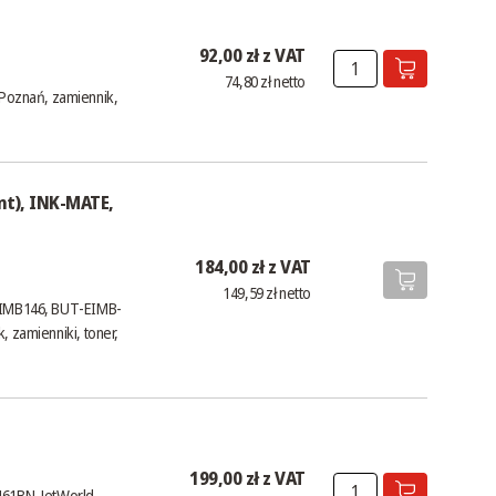
92,00 zł z VAT
74,80 zł netto
Poznań, zamiennik,
nt), INK-MATE,
184,00 zł z VAT
149,59 zł netto
 EIMB146, BUT-EIMB-
, zamienniki, toner,
199,00 zł z VAT
461BN, JetWorld,