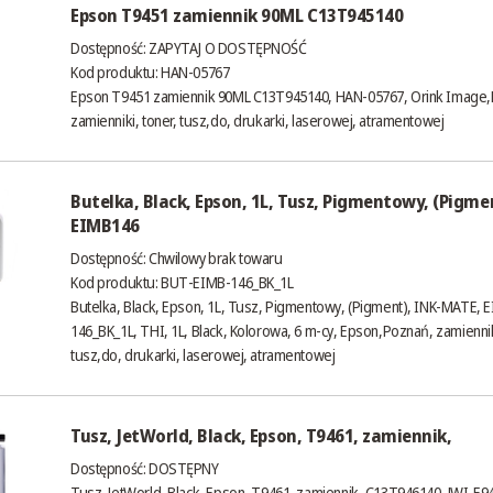
Epson T9451 zamiennik 90ML C13T945140
Dostępność:
ZAPYTAJ O DOSTĘPNOŚĆ
Kod produktu: HAN-05767
Epson T9451 zamiennik 90ML C13T945140, HAN-05767, Orink Image,
zamienniki, toner, tusz,do, drukarki, laserowej, atramentowej
Butelka, Black, Epson, 1L, Tusz, Pigmentowy, (Pigme
EIMB146
Dostępność:
Chwilowy brak towaru
Kod produktu: BUT-EIMB-146_BK_1L
Butelka, Black, Epson, 1L, Tusz, Pigmentowy, (Pigment), INK-MATE,
146_BK_1L, THI, 1L, Black, Kolorowa, 6 m-cy, Epson,Poznań, zamiennik
tusz,do, drukarki, laserowej, atramentowej
Tusz, JetWorld, Black, Epson, T9461, zamiennik,
Dostępność:
DOSTĘPNY
Tusz, JetWorld, Black, Epson, T9461, zamiennik, C13T946140, JWI-E9