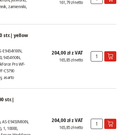
161,79 zł netto
nik, zamienniki,
 str.| yellow
AS-E9454YXXN,
204,00 zł z VAT
00, 9454YXXN,
165,85 zł netto
kForce Pro WF-
WF-C5790
j, asarto
0 str.|
204,00 zł z VAT
a, AS-E9453MXXN,
165,85 zł netto
, 1, 10000,
; Epson WorkForce