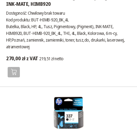
INK-MATE, HIMB920
Dostępność:
Chwilowy brak towaru
Kod produktu: BUT-HIMB-920_BK_4L
Butelka, Black, HP, 4L, Tusz, Pigmentowy, (Pigment), INK-MATE,
HIMB920, BUT-HIMB-920_BK_4L, THI, 4L, Black, Kolorowa, 6 m-cy,
HP,Poznań, zamiennik, zamienniki, toner, tusz,do, drukarki, laserowej,
atramentowej
270,00 zł z VAT
219,51 zł netto