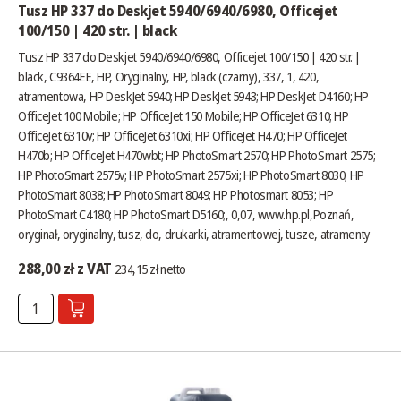
Tusz HP 337 do Deskjet 5940/6940/6980, Officejet
100/150 | 420 str. | black
Tusz HP 337 do Deskjet 5940/6940/6980, Officejet 100/150 | 420 str. |
black, C9364EE, HP, Oryginalny, HP, black (czarny), 337, 1, 420,
atramentowa, HP DeskJet 5940; HP DeskJet 5943; HP DeskJet D4160; HP
OfficeJet 100 Mobile; HP OfficeJet 150 Mobile; HP OfficeJet 6310; HP
OfficeJet 6310v; HP OfficeJet 6310xi; HP OfficeJet H470; HP OfficeJet
H470b; HP OfficeJet H470wbt; HP PhotoSmart 2570; HP PhotoSmart 2575;
HP PhotoSmart 2575v; HP PhotoSmart 2575xi; HP PhotoSmart 8030; HP
PhotoSmart 8038; HP PhotoSmart 8049; HP Photosmart 8053; HP
PhotoSmart C4180; HP PhotoSmart D5160;, 0,07,
www.hp.pl
,Poznań,
oryginał, oryginalny, tusz, do, drukarki, atramentowej, tusze, atramenty
288,00 zł z VAT
234,15 zł netto