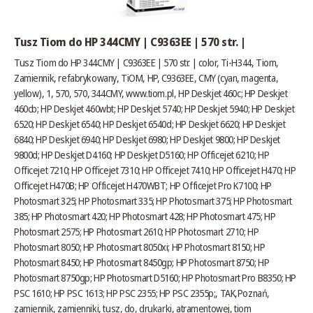
Tusz Tiom do HP 344CMY | C9363EE | 570 str. |
Tusz Tiom do HP 344CMY | C9363EE | 570 str. | color, Ti-H344, Tiom,
Zamiennik, refabrykowany, TiOM, HP, C9363EE, CMY (cyan, magenta,
yellow), 1, 570, 570, 344CMY,
www.tiom.pl
, HP Deskjet 460c; HP Deskjet
460cb; HP Deskjet 460wbt; HP Deskjet 5740; HP Deskjet 5940; HP Deskjet
6520; HP Deskjet 6540; HP Deskjet 6540d; HP Deskjet 6620; HP Deskjet
6840; HP Deskjet 6940; HP Deskjet 6980; HP Deskjet 9800; HP Deskjet
9800d; HP Deskjet D4160; HP Deskjet D5160; HP Officejet 6210; HP
Officejet 7210; HP Officejet 7310; HP Officejet 7410; HP Officejet H470; HP
Officejet H470B; HP Officejet H470WBT; HP Officejet Pro K7100; HP
Photosmart 325; HP Photosmart 335; HP Photosmart 375; HP Photosmart
385; HP Photosmart 420; HP Photosmart 428; HP Photosmart 475; HP
Photosmart 2575; HP Photosmart 2610; HP Photosmart 2710; HP
Photosmart 8050; HP Photosmart 8050xi; HP Photosmart 8150; HP
Photosmart 8450; HP Photosmart 8450gp; HP Photosmart 8750; HP
Photosmart 8750gp; HP Photosmart D5160; HP Photosmart Pro B8350; HP
PSC 1610; HP PSC 1613; HP PSC 2355; HP PSC 2355p;, TAK,Poznań,
zamiennik, zamienniki, tusz, do, drukarki, atramentowej, tiom