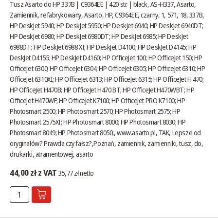
Tusz Asarto do HP 337B | C9364EE | 420 str. | black, AS-H337, Asarto,
Zamiennik, refabrykowany, Asarto, HP, C9364EE, czarny, 1, 571, 18, 337B,
HP DeskJet 5940; HP DeskJet 5950; HP DeskJet 6940; HP DeskJet 6940DT;
HP DeskJet 6980; HP DeskJet 6980DT; HP DeskJet 6985; HP DeskJet
6988DT; HP DeskJet 6988 XI; HP DeskJet D4100; HP DeskJet D4145; HP
DeskJet D4155; HP DeskJet D4160; HP OfficeJet 100; HP OfficeJet 150; HP
OfficeJet 6300; HP OfficeJet 6304; HP OfficeJet 6305; HP OfficeJet 6310; HP
OfficeJet 6310XI; HP OfficeJet 6313; HP OfficeJet 6315; HP OfficeJet H 470;
HP OfficeJet H470B; HP OfficeJet H470 BT; HP OfficeJet H470WBT; HP
OfficeJet H470WF; HP OfficeJet K7100; HP OfficeJet PRO K7100; HP
Photosmart 2500; HP Photosmart 2570; HP Photosmart 2575; HP
Photosmart 2575XI; HP Photosmart 8000; HP Photosmart 8030; HP
Photosmart 8049; HP Photosmart 8050;,
www.asarto.pl
, TAK,
Lepsze od
oryginałów? Prawda czy fałsz?
,Poznań, zamiennik, zamienniki, tusz, do,
drukarki, atramentowej, asarto
44,00 zł z VAT
35,77 zł netto