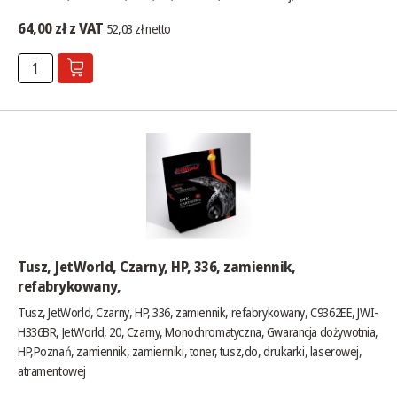
64,00 zł z VAT
52,03 zł netto
Tusz, JetWorld, Czarny, HP, 336, zamiennik,
refabrykowany,
Tusz, JetWorld, Czarny, HP, 336, zamiennik, refabrykowany, C9362EE, JWI-
H336BR, JetWorld, 20, Czarny, Monochromatyczna, Gwarancja dożywotnia,
HP,Poznań, zamiennik, zamienniki, toner, tusz,do, drukarki, laserowej,
atramentowej