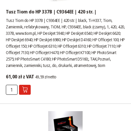
Tusz Tiom do HP 337B | C9364EE | 420 str. |
Tusz Tiom do HP 337B | C9364EE | 420 str. | black, Ti-H337, Tiom,
Zamiennik, refabrykowany, TiOM, HP, C9364EE, black (czarny), 1, 420, 420,
337B,
www.tiom.pl
, HP DeskJet 5940; HP DeskJet 6540; HP DeskJet 6620;
HP DeskJet 6940; HP DeskJet 6980; HP DeskJet D4160; HP OfficeJet 100; HP
OfficeJet 150; HP OfficeJet 6310; HP OfficeJet 6310; HP OfficeJet 7110; HP
OfficeJet 7130; HP OfficeJet H470; HP OfficeJet K7100; HP PhotoSmart
2575; HP PhotoSmart C4180; HP PhotoSmart D5160;, TAK,Poznań,
zamiennik, zamienniki, tusz, do, drukarki, atramentowej, tiom
61,00 zł z VAT
49,59 zł netto