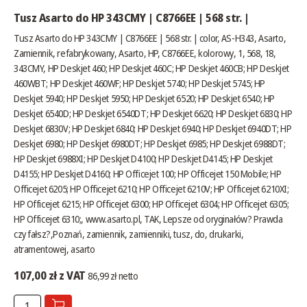
Tusz Asarto do HP 343CMY | C8766EE | 568 str. |
Tusz Asarto do HP 343CMY | C8766EE | 568 str. | color, AS-H343, Asarto,
Zamiennik, refabrykowany, Asarto, HP, C8766EE, kolorowy, 1, 568, 18,
343CMY, HP Deskjet 460; HP Deskjet 460C; HP Deskjet 460CB; HP Deskjet
460WBT; HP Deskjet 460WF; HP Deskjet 5740; HP Deskjet 5745; HP
Deskjet 5940; HP Deskjet 5950; HP Deskjet 6520; HP Deskjet 6540; HP
Deskjet 6540D; HP Deskjet 6540DT; HP Deskjet 6620; HP Deskjet 6830; HP
Deskjet 6830V; HP Deskjet 6840; HP Deskjet 6940; HP Deskjet 6940DT; HP
Deskjet 6980; HP Deskjet 6980DT; HP Deskjet 6985; HP Deskjet 6988DT;
HP Deskjet 6988XI; HP Deskjet D4100; HP Deskjet D4145; HP Deskjet
D4155; HP Deskjet D4160; HP Officejet 100; HP Officejet 150 Mobile; HP
Officejet 6205; HP Officejet 6210; HP Officejet 6210V; HP Officejet 6210XI;
HP Officejet 6215; HP Officejet 6300; HP Officejet 6304; HP Officejet 6305;
HP Officejet 6310;,
www.asarto.pl
, TAK,
Lepsze od oryginałów? Prawda
czy fałsz?
,Poznań, zamiennik, zamienniki, tusz, do, drukarki,
atramentowej, asarto
107,00 zł z VAT
86,99 zł netto