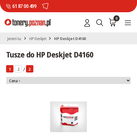
61 87 00 499
0
Jesteś tu:
HP Deskjet
HP Deskjet D4160
Tusze do HP Deskjet D4160
/
1
2
2