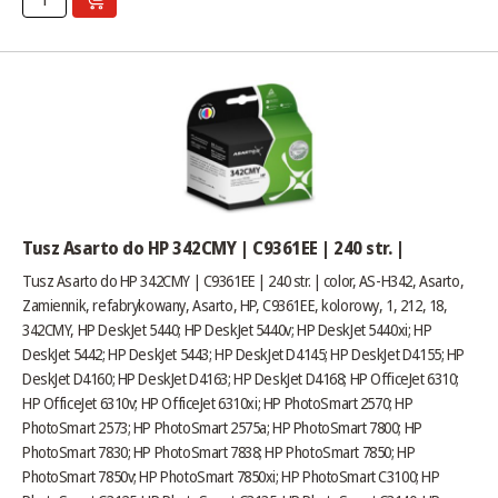
Tusz Asarto do HP 342CMY | C9361EE | 240 str. |
Tusz Asarto do HP 342CMY | C9361EE | 240 str. | color, AS-H342, Asarto,
Zamiennik, refabrykowany, Asarto, HP, C9361EE, kolorowy, 1, 212, 18,
342CMY, HP DeskJet 5440; HP DeskJet 5440v; HP DeskJet 5440xi; HP
DeskJet 5442; HP DeskJet 5443; HP DeskJet D4145; HP DeskJet D4155; HP
DeskJet D4160; HP DeskJet D4163; HP DeskJet D4168; HP OfficeJet 6310;
HP OfficeJet 6310v; HP OfficeJet 6310xi; HP PhotoSmart 2570; HP
PhotoSmart 2573; HP PhotoSmart 2575a; HP PhotoSmart 7800; HP
PhotoSmart 7830; HP PhotoSmart 7838; HP PhotoSmart 7850; HP
PhotoSmart 7850v; HP PhotoSmart 7850xi; HP PhotoSmart C3100; HP