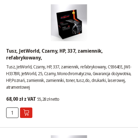
Tusz, JetWorld, Czarny, HP, 337, zamiennik,
refabrykowany,
Tusz, JetWorld, Czarny, HP, 337, zamiennik, refabrykowany, C9364EE, JWI-
H337BR, JetWorld, 25, Czarny, Monochromatyczna, Gwarancja dożywotnia,
HP,Poznań, zamiennik, zamienniki, toner, tusz,do, drukarki, laserowej,
atramentowej
68,00 zł z VAT
55,28 zł netto