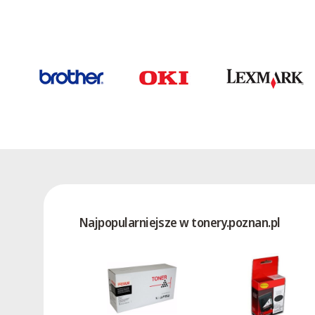
2533Z
2533ZD
2543Z
2543ZD
2545D
2553ZD
2555D
2565D
2572ZDF
2580RDZ
2580ZDF
Najpopularniejsze w tonery.poznan.pl
25A0
2606
2606E
2607
2613