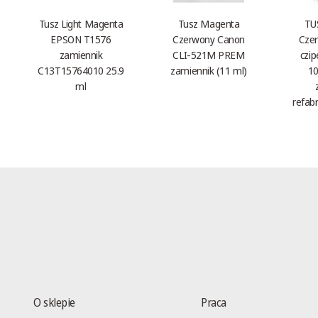
Tusz Light Magenta
Tusz Magenta
TU
EPSON T1576
Czerwony Canon
Czer
zamiennik
CLI-521M PREM
czi
C13T15764010 25.9
zamiennik (11 ml)
10
ml
refab
O sklepie
Praca