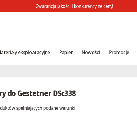
Gwarancja jakości i konkurencyjne ceny!
ateriały eksploatacyjne
Papier
Nowości
Promocje
ry do Gestetner DSc338
oduktów spełniających podane warunki