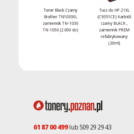
2613Z
Toner Black Czarny
Tusz do HP 21XL
2615
Brother TN1030XL
(C9351CE) Kartridż
2620
zamiennik TN-1030
czarny BLACK ,
2622
TN-1050 (2.000 str.)
zamiennik PREM
refabrykowany
2627
(20ml)
2627TD
2635T
2635TD
2640E
2651
2660
2670
2680RDH
2682D
26A0
61 87 00 499
lub 509 29 29 43
2703