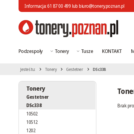
Informacja:
61 87 00 499
lub
biuro@tonery.poznan.pl
Podzespoły
Tonery
Tusze
KONTAKT
M
Jesteś tu:
Tonery
Gestetner
DSc338
Tonery
Tone
Gestetner
DSc338
Brak pr
10502
10512
1202