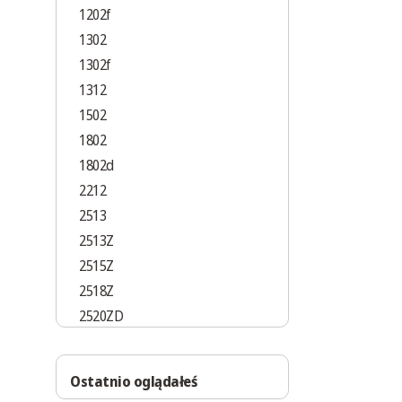
1202f
1302
1302f
1312
1502
1802
1802d
2212
2513
2513Z
2515Z
2518Z
2520ZD
2525Z
2527Z
Ostatnio oglądałeś
2527ZD