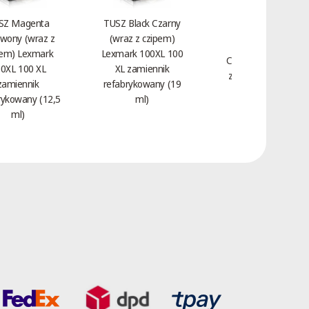
SZ Magenta
TUSZ Black Czarny
wony (wraz z
(wraz z czipem)
Toner Magenta
pem) Lexmark
Lexmark 100XL 100
Czerwony HP 312A
0XL 100 XL
XL zamiennik
zamiennik CF383A
zamiennik
refabrykowany (19
(2,7 tys.)
rykowany (12,5
ml)
ml)