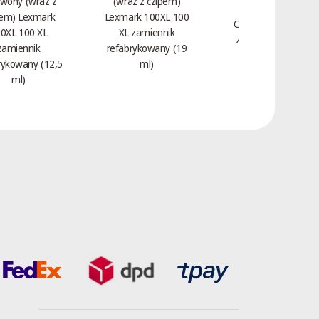
wony (wraz z
(wraz z czipem)
Toner Magenta
pem) Lexmark
Lexmark 100XL 100
Czerwony HP 312A
0XL 100 XL
XL zamiennik
zamiennik CF383A
zamiennik
refabrykowany (19
(2,7 tys.)
rykowany (12,5
ml)
ml)