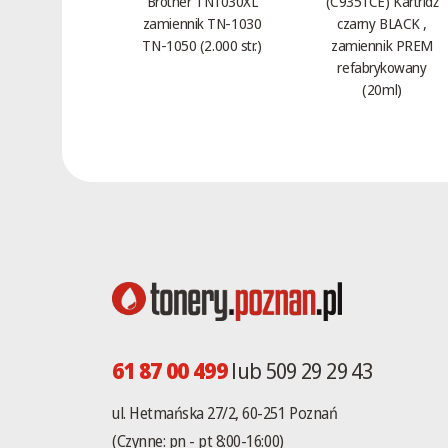
Brother TN1030XL
(C9351CE) Kartridż
zamiennik TN-1030
czarny BLACK ,
TN-1050 (2.000 str.)
zamiennik PREM
refabrykowany
(20ml)
61 87 00 499
lub 509 29 29 43
ul. Hetmańska 27/2, 60-251 Poznań
(Czynne: pn - pt 8:00-16:00)