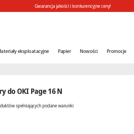
Gwarancja jakości i konkurencyjne ceny!
ateriały eksploatacyjne
Papier
Nowości
Promocje
ry do OKI Page 16 N
oduktów spełniających podane warunki