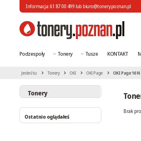
Informacja:
61 87 00 499
lub
biuro@tonery.poznan.pl
Podzespoły
Tonery
Tusze
KONTAKT
M
Jesteś tu:
Tonery
OKI
OKI Page
OKI Page 16 N
Tonery
Tone
Brak pr
Ostatnio oglądałeś