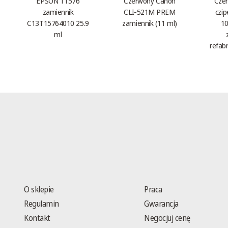
EPSON T1576
Czerwony Canon
Czer
zamiennik
CLI-521M PREM
czi
C13T15764010 25.9
zamiennik (11 ml)
10
ml
refab
O sklepie
Praca
Regulamin
Gwarancja
Kontakt
Negocjuj cenę