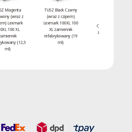
SZ Magenta
TUSZ Black Czarny
wony (wraz z
(wraz z czipem)
Toner Magenta
pem) Lexmark
Lexmark 100XL 100
Czerwony HP 312A
0XL 100 XL
XL zamiennik
zamiennik CF383A
zamiennik
refabrykowany (19
(2,7 tys.)
rykowany (12,5
ml)
ml)