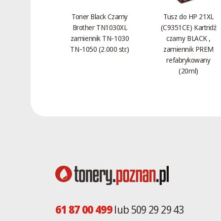
AL-840
Toner Black Czarny
Tusz do HP 21XL
AL-F880
Brother TN1030XL
(C9351CE) Kartridż
AM-300
zamiennik TN-1030
czarny BLACK ,
AM-400
TN-1050 (2.000 str.)
zamiennik PREM
refabrykowany
AR-121
(20ml)
AR-121E
AR-122
AR-122E
AR-122EN
AR-150
AR-150N
AR-151
AR-152
AR-152EN
AR-153
61 87 00 499
lub 509 29 29 43
AR-153E