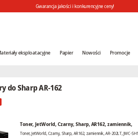
Gwarancja jakości i konkurencyjne ceny!
ateriały eksploatacyjne
Papier
Nowości
Promocje
ry do Sharp AR-162
Toner, JetWorld, Czarny, Sharp, AR162, zamiennik,
Toner, JetWorld, Czarny, Sharp, AR162, zamiennik, AR-202LT, JWC-SH