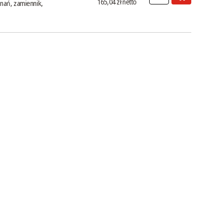
165,04 zł netto
nań, zamiennik,