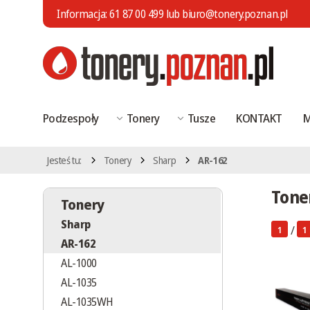
Informacja:
61 87 00 499
lub
biuro@tonery.poznan.pl
Podzespoły
Tonery
Tusze
KONTAKT
M
Jesteś tu:
Tonery
Sharp
AR-162
Tone
Tonery
Sharp
/
1
1
AR-162
AL-1000
AL-1035
AL-1035WH