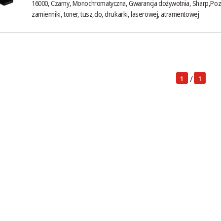
16000, Czarny, Monochromatyczna, Gwarancja dożywotnia, Sharp,Poz
zamienniki, toner, tusz,do, drukarki, laserowej, atramentowej
/
1
1