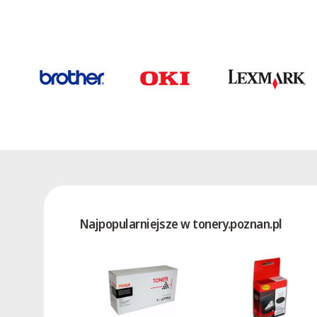
AL-1556
AL-1566
AL-1611
AL-1622
AL-1633
AL-1644
AL-2020
AL-2021
AL-2030
AL-2031
AL-2040
Najpopularniejsze w tonery.poznan.pl
AL-2041
AL-2050
AL-2051
AL-2060
AL-800