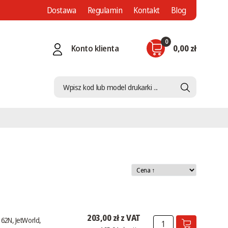
Dostawa
Regulamin
Kontakt
Blog
0
Konto klienta
0,00 zł
203,00 zł z VAT
162N, JetWorld,