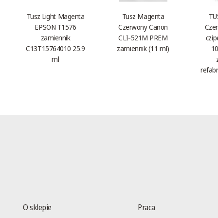
Tusz Light Magenta
Tusz Magenta
TU
EPSON T1576
Czerwony Canon
Czer
zamiennik
CLI-521M PREM
czi
C13T15764010 25.9
zamiennik (11 ml)
10
ml
refab
O sklepie
Praca