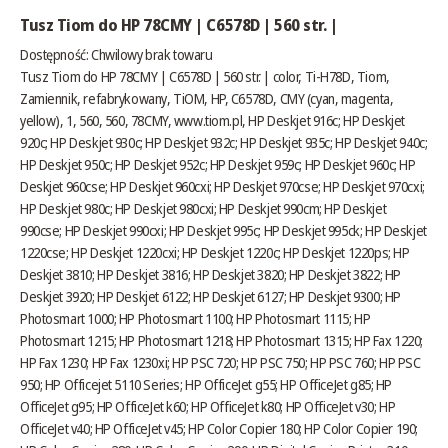
Tusz Tiom do HP 78CMY | C6578D | 560 str. |
Dostępność:
Chwilowy brak towaru
Tusz Tiom do HP 78CMY | C6578D | 560 str. | color, Ti-H78D, Tiom,
Zamiennik, refabrykowany, TiOM, HP, C6578D, CMY (cyan, magenta,
yellow), 1, 560, 560, 78CMY,
www.tiom.pl
, HP Deskjet 916c; HP Deskjet
920c; HP Deskjet 930c; HP Deskjet 932c; HP Deskjet 935c; HP Deskjet 940c;
HP Deskjet 950c; HP Deskjet 952c; HP Deskjet 959c; HP Deskjet 960c; HP
Deskjet 960cse; HP Deskjet 960cxi; HP Deskjet 970cse; HP Deskjet 970cxi;
HP Deskjet 980c; HP Deskjet 980cxi; HP Deskjet 990cm; HP Deskjet
990cse; HP Deskjet 990cxi; HP Deskjet 995c; HP Deskjet 995ck; HP Deskjet
1220cse; HP Deskjet 1220cxi; HP Deskjet 1220c; HP Deskjet 1220ps; HP
Deskjet 3810; HP Deskjet 3816; HP Deskjet 3820; HP Deskjet 3822; HP
Deskjet 3920; HP Deskjet 6122; HP Deskjet 6127; HP Deskjet 9300; HP
Photosmart 1000; HP Photosmart 1100; HP Photosmart 1115; HP
Photosmart 1215; HP Photosmart 1218; HP Photosmart 1315; HP Fax 1220;
HP Fax 1230; HP Fax 1230xi; HP PSC 720; HP PSC 750; HP PSC 760; HP PSC
950; HP Officejet 5110 Series; HP OfficeJet g55; HP OfficeJet g85; HP
OfficeJet g95; HP OfficeJet k60; HP OfficeJet k80; HP OfficeJet v30; HP
OfficeJet v40; HP OfficeJet v45; HP Color Copier 180; HP Color Copier 190;