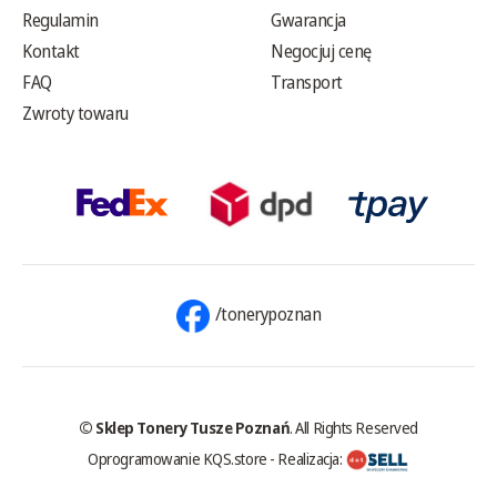
Regulamin
Gwarancja
Kontakt
Negocjuj cenę
FAQ
Transport
Zwroty towaru
/tonerypoznan
© Sklep Tonery Tusze Poznań
. All Rights Reserved
Oprogramowanie KQS.store
-
Realizacja: