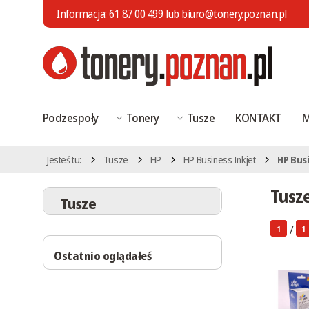
Informacja:
61 87 00 499
lub
biuro@tonery.poznan.pl
Podzespoły
Tonery
Tusze
KONTAKT
M
Jesteś tu:
Tusze
HP
HP Business Inkjet
HP Busi
Tusze
Tusze
/
1
1
Ostatnio oglądałeś