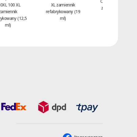
Czerwony HP 312A
0XL 100 XL
XL zamiennik
zamiennik CF383A
zamiennik
refabrykowany (19
(2,7 tys.)
rykowany (12,5
ml)
ml)