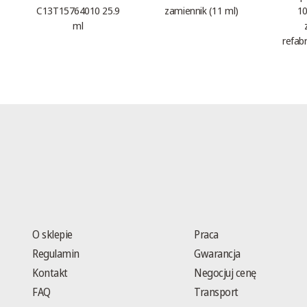
C13T15764010 25.9
zamiennik (11 ml)
10
ml
refab
O sklepie
Praca
Regulamin
Gwarancja
Kontakt
Negocjuj cenę
FAQ
Transport