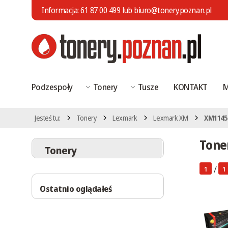
Informacja:
61 87 00 499
lub
biuro@tonery.poznan.pl
Podzespoły
Tonery
Tusze
KONTAKT
M
Jesteś tu:
Tonery
Lexmark
Lexmark XM
XM1145
Tone
Tonery
/
1
1
Ostatnio oglądałeś