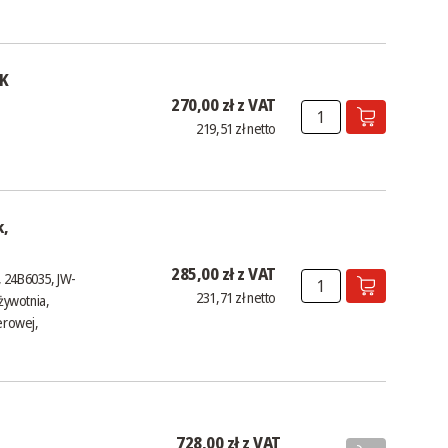
6K
270,00 zł z VAT
219,51 zł netto
k,
285,00 zł z VAT
, 24B6035, JW-
231,71 zł netto
żywotnia,
erowej,
728,00 zł z VAT