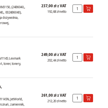
237,00 zł z VAT
 XM3150, (24B6040,,
192,68 zł netto
40,, 0024B6040),
a dożywotnia,
erowej,
249,00 zł z VAT
M1145; Lexmark
202,44 zł netto
 toner, tonery,
k,
261,00 zł z VAT
M1145N, JetWorld,
212,20 zł netto
oznań, zamiennik,