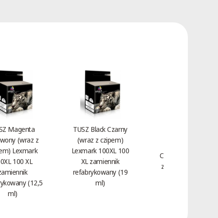
SZ Magenta
TUSZ Black Czarny
wony (wraz z
(wraz z czipem)
Toner Magenta
pem) Lexmark
Lexmark 100XL 100
Czerwony HP 312A
0XL 100 XL
XL zamiennik
zamiennik CF383A
zamiennik
refabrykowany (19
(2,7 tys.)
rykowany (12,5
ml)
ml)