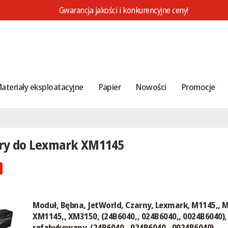
Gwarancja jakości i konkurencyjne ceny!
ateriały eksploatacyjne
Papier
Nowości
Promocje
ry do Lexmark XM1145
Moduł, Bębna, JetWorld, Czarny, Lexmark, M1145,, M
XM1145,, XM3150, (24B6040,, 024B6040,, 0024B6040),
refabykowany, (24B6040,, 024B6040,, 0024B6040)