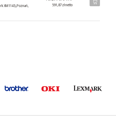
591,87 zł netto
rk XM1145;,Poznań,