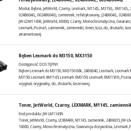
Moduł, Bębna, JetWorld, Czarny, Lexmark, M1145,, M3150,, XM1145,,
024B6040,, 0024B6040), zamiennik, refabykowany, (24B6040,, 024B60
JW-LDM1145R, JetWorld, 60000, Czarny, Monochromatyczna, Gwarancj
Lexmark,Poznań, zamiennik, zamienniki, toner, tusz,do, drukarki, las
atramentowej
Bęben Lexmark do M3150, MX3150
Dostępność:
DOSTĘPNY
Bęben Lexmark do M3150, MX3150 60k, 24B6040, Lexmark, Lexmark 
M3150; Lexmark XM1145; Lexmark XM3150; Lexmark XM3150 h;,Poznań,
oryginał, oryginalny, do, drukarki, laserowej,
Toner, JetWorld, Czarny, LEXMARK, M1145, zamienni
Kod produktu: JW-LM1145N
Toner, JetWorld, Czarny, LEXMARK, M1145, zamiennik, 24B6035, JW-L
16000, Czarny, Monochromatyczna, Gwarancja dożywotnia, Lexmark,P