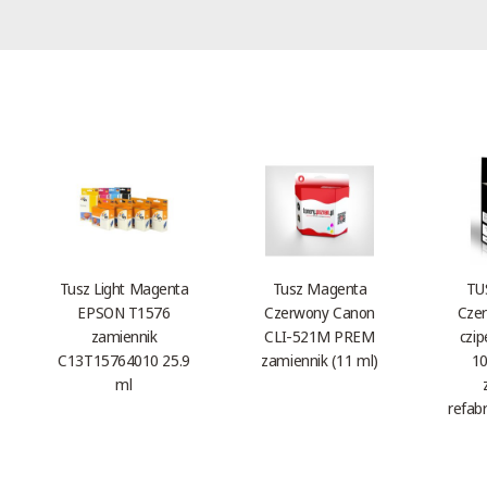
Tusz Light Magenta
Tusz Magenta
TU
EPSON T1576
Czerwony Canon
Czer
zamiennik
CLI-521M PREM
czi
C13T15764010 25.9
zamiennik (11 ml)
10
ml
refab