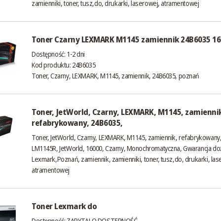
zamienniki, toner, tusz,do, drukarki, laserowej, atramentowej
Toner Czarny LEXMARK M1145 zamiennik 24B6035 1
Dostępność:
1-2 dni
Kod produktu: 24B6035
Toner, Czarny, LEXMARK, M1145, zamiennik, 24B6035, poznań
Toner, JetWorld, Czarny, LEXMARK, M1145, zamienni
refabrykowany, 24B6035,
Toner, JetWorld, Czarny, LEXMARK, M1145, zamiennik, refabrykowany
LM1145R, JetWorld, 16000, Czarny, Monochromatyczna, Gwarancja do
Lexmark,Poznań, zamiennik, zamienniki, toner, tusz,do, drukarki, las
atramentowej
Toner Lexmark do
Dostępność:
ZAPYTAJ O DOSTĘPNOŚĆ