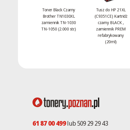
AL-840
Toner Black Czarny
Tusz do HP 21XL
AL-F880
Brother TN1030XL
(C9351CE) Kartridż
AM-300
zamiennik TN-1030
czarny BLACK ,
AM-400
TN-1050 (2.000 str.)
zamiennik PREM
refabrykowany
AR-121
(20ml)
AR-121E
AR-122
AR-122E
AR-122EN
AR-150
AR-150N
AR-151
AR-152
AR-152EN
AR-153
61 87 00 499
lub 509 29 29 43
AR-153E