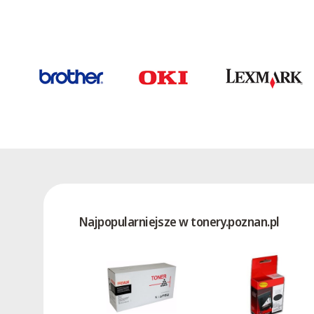
AL-1556
AL-1566
AL-1611
AL-1622
AL-1633
AL-1644
AL-2020
AL-2021
AL-2030
AL-2031
AL-2040
Najpopularniejsze w tonery.poznan.pl
AL-2041
AL-2050
AL-2051
AL-2060
AL-800