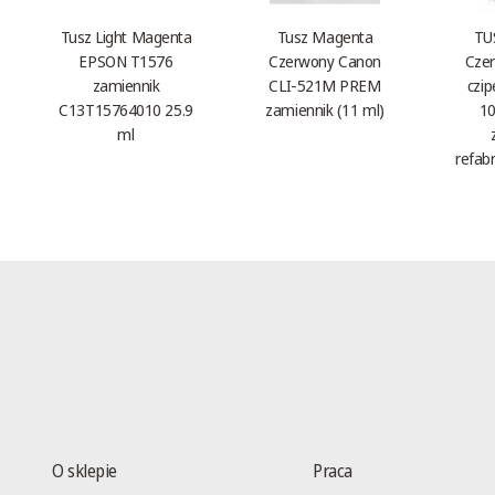
Tusz Light Magenta
Tusz Magenta
TU
EPSON T1576
Czerwony Canon
Czer
zamiennik
CLI-521M PREM
czi
C13T15764010 25.9
zamiennik (11 ml)
10
ml
refab
O sklepie
Praca