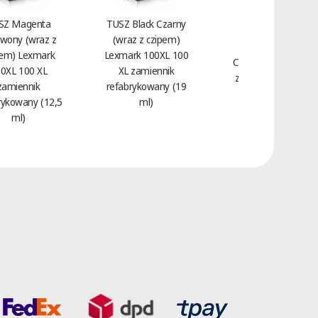
SZ Magenta
TUSZ Black Czarny
wony (wraz z
(wraz z czipem)
Toner Magenta
pem) Lexmark
Lexmark 100XL 100
Czerwony HP 312A
0XL 100 XL
XL zamiennik
zamiennik CF383A
zamiennik
refabrykowany (19
(2,7 tys.)
rykowany (12,5
ml)
ml)