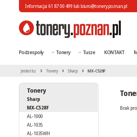
Informacja:
61 87 00 499
lub
biuro@tonery.poznan.pl
Podzespoły
Tonery
Tusze
KONTAKT
M
Jesteś tu:
Tonery
Sharp
MX-C528F
Tonery
Tone
Sharp
MX-C528F
Brak pr
AL-1000
AL-1035
AL-1035WH