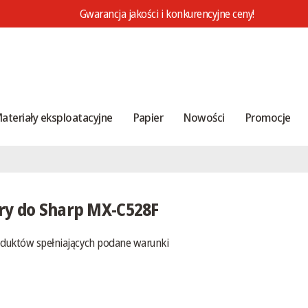
Gwarancja jakości i konkurencyjne ceny!
ateriały eksploatacyjne
Papier
Nowości
Promocje
ry do Sharp MX-C528F
oduktów spełniających podane warunki