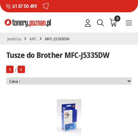
61 87 00 499
0
Jesteś tu:
MFC
MFC-J5335DW
Tusze do Brother MFC-J5335DW
/
1
1