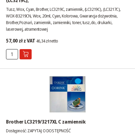
(LC3219C),
Tusz, Wox, Cyan, Brother, LC3219C, zamiennik, (LC3219C), (LC3217C),
WOX-B3219CN, Wox, 20ml, Cyan, Kolorowa, Gwarancja dożywotnia,
Brother,Poznań, zamiennik, zamienniki, toner, tusz,do, drukarki,
laserowej, atramentowej
57,00 zł z VAT
46,34 zł netto
Brother LC3219/3217XL C zamiennik
Dostępność:
ZAPYTAJ O DOSTĘPNOŚĆ