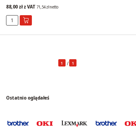
88,00 zł z VAT
71,54 zł netto
/
1
1
Ostatnio oglądałeś