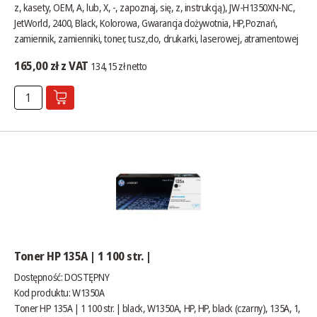
z, kasety, OEM, A, lub, X, -, zapoznaj, się, z, instrukcją), JW-H1350XN-NC,
JetWorld, 2400, Black, Kolorowa, Gwarancja dożywotnia, HP,Poznań,
zamiennik, zamienniki, toner, tusz,do, drukarki, laserowej, atramentowej
165,00 zł z VAT
134,15 zł netto
Toner HP 135A | 1 100 str. |
Dostępność:
DOSTĘPNY
Kod produktu: W1350A
Toner HP 135A | 1 100 str. | black, W1350A, HP, HP, black (czarny), 135A, 1,