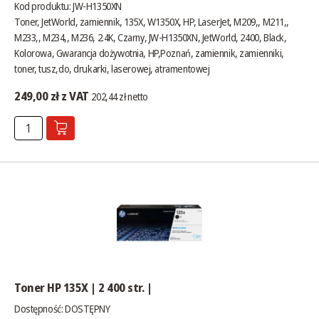
Kod produktu: JW-H1350XN
Toner, JetWorld, zamiennik, 135X, W1350X, HP, LaserJet, M209,, M211,,
M233,, M234,, M236, 2.4K, Czarny, JW-H1350XN, JetWorld, 2400, Black,
Kolorowa, Gwarancja dożywotnia, HP,Poznań, zamiennik, zamienniki,
toner, tusz,do, drukarki, laserowej, atramentowej
249,00 zł z VAT
202,44 zł netto
Toner HP 135X | 2 400 str. |
Dostępność:
DOSTĘPNY