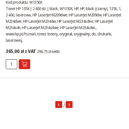
Kod produktu: W1350X
Toner HP 135X | 2 400 str. | black, W1350X, HP, HP, black (czarny), 135X, 1,
2 400, laserowa, HP LaserJet M209dwe; HP LaserJet M209dw; HP LaserJet
M234dwe; HP LaserJet M234dw; HP LaserJet M234sdne; HP LaserJet
M234sdn; HP LaserJet M234sdwe; HP LaserJet M234sdw;,
www.hp.pl
,Poznań, toner, tonery, oryginał, oryginalny, do, drukarki,
laserowej,
365,00 zł z VAT
296,75 zł netto
/
1
1