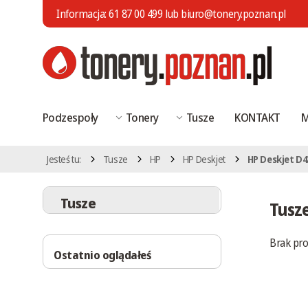
Informacja:
61 87 00 499
lub
biuro@tonery.poznan.pl
Podzespoły
Tonery
Tusze
KONTAKT
M
Jesteś tu:
Tusze
HP
HP Deskjet
HP Deskjet D4
Tusze
Tusz
Brak pr
Ostatnio oglądałeś