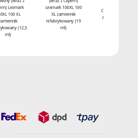
wony (wraz z
(wraz z czipem)
Toner Magenta
pem) Lexmark
Lexmark 100XL 100
Czerwony HP 312A
0XL 100 XL
XL zamiennik
zamiennik CF383A
zamiennik
refabrykowany (19
(2,7 tys.)
rykowany (12,5
ml)
ml)