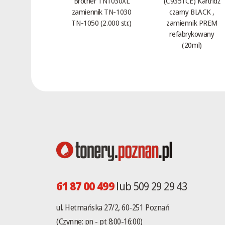
Brother TN1030XL
(C9351CE) Kartridż
zamiennik TN-1030
czarny BLACK ,
TN-1050 (2.000 str.)
zamiennik PREM
refabrykowany
(20ml)
61 87 00 499
lub 509 29 29 43
ul. Hetmańska 27/2, 60-251 Poznań
(Czynne: pn - pt 8:00-16:00)