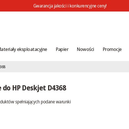
Gwarancja jakości i konkurencyjne ceny!
ateriały eksploatacyjne
Papier
Nowości
Promocje
368
e do HP Deskjet D4368
oduktów spełniających podane warunki