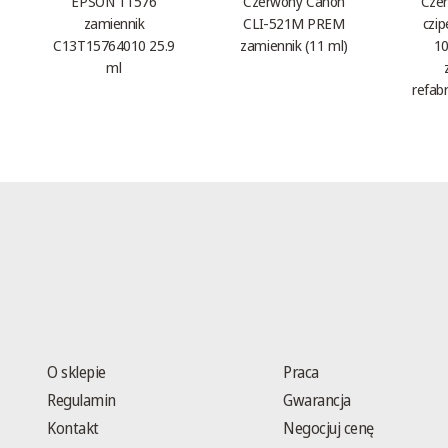
EPSON T1576
Czerwony Canon
Czer
zamiennik
CLI-521M PREM
czi
C13T15764010 25.9
zamiennik (11 ml)
10
ml
refab
O sklepie
Praca
Regulamin
Gwarancja
Kontakt
Negocjuj cenę