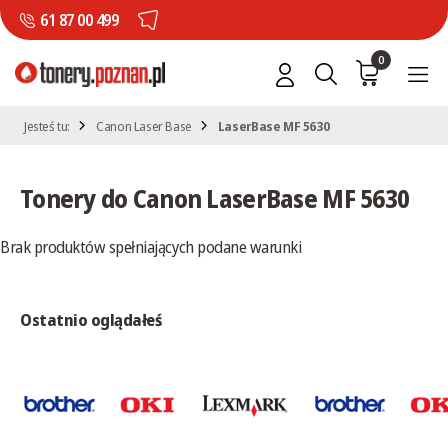
61 87 00 499
0
Jesteś tu:
Canon Laser Base
LaserBase MF 5630
Tonery do Canon LaserBase MF 5630
Brak produktów spełniających podane warunki
Ostatnio oglądałeś