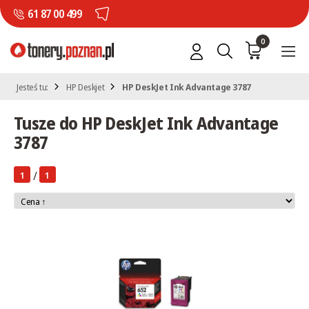
61 87 00 499
0
Jesteś tu:
HP Deskjet
HP DeskJet Ink Advantage 3787
Tusze do HP DeskJet Ink Advantage
3787
/
1
1