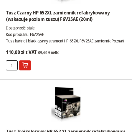
Tusz Czarny HP 652XL zamiennik refabrykowany
(wskazuje poziom tuszu) F6V25AE (20ml)
Dostępność:
stale
Kod produktu: F6V25AE
Tusz kartridż black czarny atrament HP 652XL F6V25AE zamiennik Poznań
110,00 zł z VAT
89,43 zł netto
Tusz Trójkolorowy HP 652 XL zamiennik refabrykowany