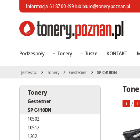
Informacja:
61 87 00 499
lub
biuro@tonery.poznan.pl
Podzespoły
Tonery
Tusze
KONTAKT
M
Jesteś tu:
Tonery
Gestetner
SP C410DN
Tone
Tonery
Gestetner
/
1
1
SP C410DN
10502
10512
1202