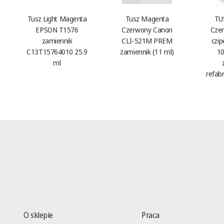
Tusz Light Magenta
Tusz Magenta
TU
EPSON T1576
Czerwony Canon
Czer
zamiennik
CLI-521M PREM
czi
C13T15764010 25.9
zamiennik (11 ml)
10
ml
refab
O sklepie
Praca