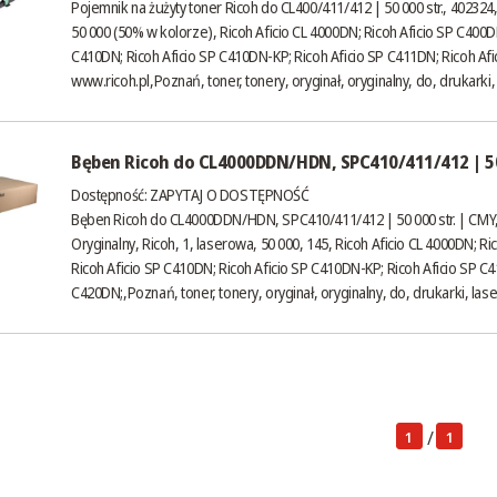
Pojemnik na żużyty toner Ricoh do CL400/411/412 | 50 000 str., 402324, 
50 000 (50% w kolorze), Ricoh Aficio CL 4000DN; Ricoh Aficio SP C400D
C410DN; Ricoh Aficio SP C410DN-KP; Ricoh Aficio SP C411DN; Ricoh Afi
www.ricoh.pl
,Poznań, toner, tonery, oryginał, oryginalny, do, drukarki
Bęben Ricoh do CL4000DDN/HDN, SPC410/411/412 | 50 
Dostępność:
ZAPYTAJ O DOSTĘPNOŚĆ
Bęben Ricoh do CL4000DDN/HDN, SPC410/411/412 | 50 000 str. | CMY,
Oryginalny, Ricoh, 1, laserowa, 50 000, 145, Ricoh Aficio CL 4000DN; R
Ricoh Aficio SP C410DN; Ricoh Aficio SP C410DN-KP; Ricoh Aficio SP C4
C420DN;,Poznań, toner, tonery, oryginał, oryginalny, do, drukarki, las
/
1
1