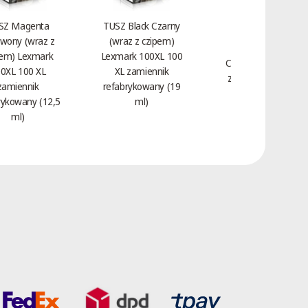
SZ Magenta
TUSZ Black Czarny
wony (wraz z
(wraz z czipem)
Toner Magenta
pem) Lexmark
Lexmark 100XL 100
Czerwony HP 312A
0XL 100 XL
XL zamiennik
zamiennik CF383A
zamiennik
refabrykowany (19
(2,7 tys.)
rykowany (12,5
ml)
ml)