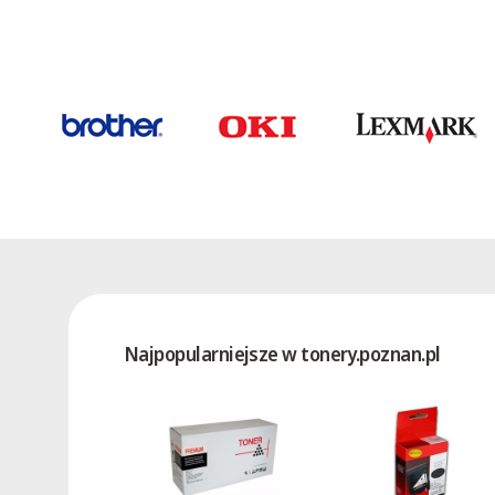
2533Z
2533ZD
2543Z
2543ZD
2545D
2553ZD
2555D
2565D
2572ZDF
2580RDZ
2580ZDF
Najpopularniejsze w tonery.poznan.pl
25A0
2606
2606E
2607
2613