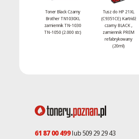
2613Z
Toner Black Czarny
Tusz do HP 21XL
2615
Brother TN1030XL
(C9351CE) Kartridż
2620
zamiennik TN-1030
czarny BLACK ,
2622
TN-1050 (2.000 str.)
zamiennik PREM
refabrykowany
2627
(20ml)
2627TD
2635T
2635TD
2640E
2651
2660
2670
2680RDH
2682D
26A0
61 87 00 499
lub 509 29 29 43
2703