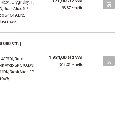
121,00 zł z VAT
Ricoh, Oryginalny, 1,
98,37 zł netto
N; Ricoh Aficio SP
cio SP C420DN;,
, laserowej,
000 str. |
1 984,00 zł z VAT
 402320, Ricoh,
1 613,01 zł netto
icoh Aficio SP C400DN;
11DN; Ricoh Aficio SP
erowej,