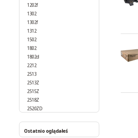
1202f
1302
1302f
1312
1502
1802
1802d
2212
2513
2513Z
2515Z
2518Z
2520ZD
2525Z
2527Z
Ostatnio oglądałeś
2527ZD