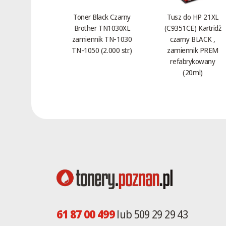
Dell V310 All-in-One
Toner Black Czarny
Tusz do HP 21XL
Dell V313 All-in-One
Brother TN1030XL
(C9351CE) Kartridż
Dell V313W All-in-One Wireless
zamiennik TN-1030
czarny BLACK ,
Dell V505 All-in-One
TN-1050 (2.000 str.)
zamiennik PREM
refabrykowany
Dell V505W All-in-One
(20ml)
Dell V515w All-in-One Wireless
Dell V515w-intensywna
czerwień All-in-One
Dell V525w All-in-One Wireless
Dell V715w All-in-One Wireless
Dell V725w All-in-One Wireless
61 87 00 499
lub 509 29 29 43