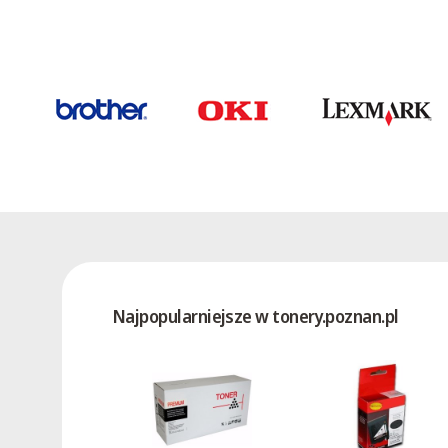
Dell 966 All-In-One Printer
Dell 968 All-in-One Printer
Dell A920 All-in-One Inkjet
Printer
Dell A940 All-in-One Inkjet
Printer
Dell A960 All-in-One Inkjet
Printer
Dell J740 Inkjet
Dell P513w All-in-One Wireless
Dell P713w All-in-One Wireless
Najpopularniejsze w tonery.poznan.pl
Dell V105 All-in-One
Dell V305 All-in-One Inkjet
Colour Printer
Dell V305W All-in-One Inkjet
Colour Printer