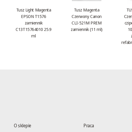
Tusz Light Magenta
Tusz Magenta
TU
EPSON T1576
Czerwony Canon
Czer
zamiennik
CLI-521M PREM
czi
C13T15764010 25.9
zamiennik (11 ml)
10
ml
refab
O sklepie
Praca