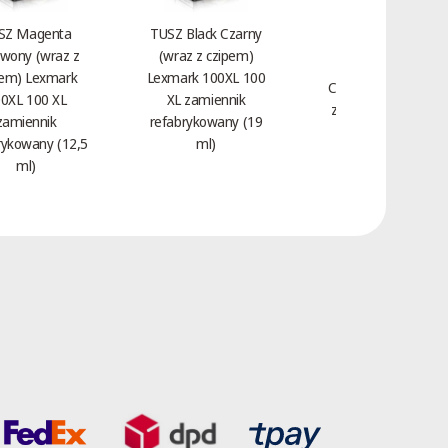
SZ Magenta
TUSZ Black Czarny
wony (wraz z
(wraz z czipem)
Toner Magenta
pem) Lexmark
Lexmark 100XL 100
Czerwony HP 312A
0XL 100 XL
XL zamiennik
zamiennik CF383A
zamiennik
refabrykowany (19
(2,7 tys.)
rykowany (12,5
ml)
ml)