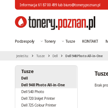
Informacja:
61 87 00 499
lub
biuro@tonery.poznan.pl
Podzespoły
Tonery
Tusze
KONTAKT
M
Jesteś tu:
Tusze
Dell
Dell 948 Photo All-in-One
Tusze
Tusze
Dell
Dell 948 Photo All-in-One
Brak pr
Dell 540 Photo
Dell 720 Inkjet Printer
Dell 725 Colour Printer