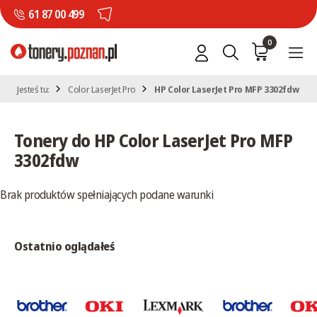
61 87 00 499
0
Jesteś tu:
Color LaserJet Pro
HP Color LaserJet Pro MFP 3302fdw
Tonery do HP Color LaserJet Pro MFP
3302fdw
Brak produktów spełniających podane warunki
Ostatnio oglądałeś