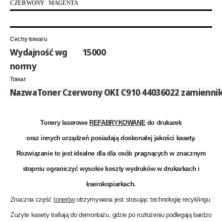
CZERWONY MAGENTA
Cechy towaru
Wydajność wg
15000
normy
Towar
Nazwa
Toner Czerwony OKI C910 44036022 zamienni
Tonery laserowe
REFABRYKOWANE
do drukarek
oraz innych urządzeń posiadają doskonałej jakości kasety.
Rozwiązanie to jest idealne dla dla osób pragnących w znacznym
stopniu ograniczyć wysokie koszty wydruków w drukarkach i
kserokopiarkach.
Znaczna część
tonerów
otrzymywana jest stosując technologię recyklingu.
Zużyte kasety trafiają do demontażu, gdzie po rozłożeniu podlegają bardzo