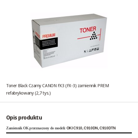
Toner Black Czarny CANON FX3 (FX-3) zamiennik PREM
refabrykowany (2,7 tys.)
Opis produktu
Zamiennik OK przeznaczony do modeli:
OKI C910, C910DN, C910DTN