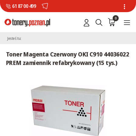
61 87 00 499
0
Jesteś tu:
Toner Magenta Czerwony OKI C910 44036022
PREM zamiennik refabrykowany (15 tys.)